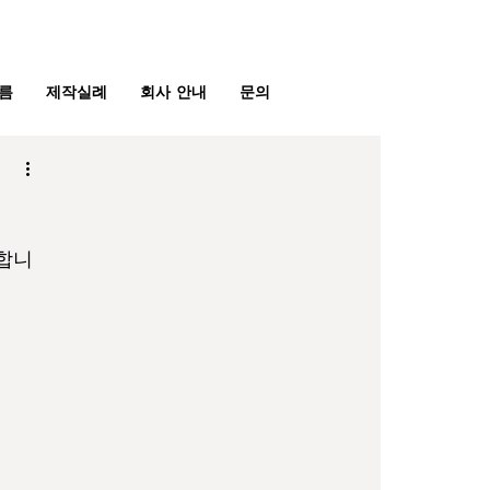
문의
​견적
름
제작실례
회사 안내
문의
족합니